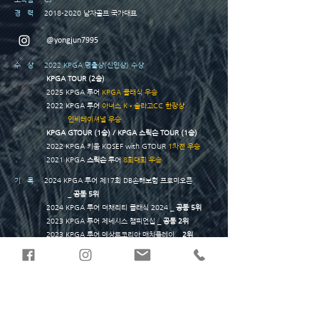
경 력
2018-2020
남자골프 국가대표
@yongjun7995
수 상
2022 KPGA 명출상(신인상) 수상
K
PGA TO
UR (2승)
2025 KPGA 투어
KPGA 클래식
우승
2022 KPGA 투어
아너스 K•솔라고CC
한장상
인비테이셔널
우승
KPGA GTOUR (1승) /
K
PGA 스릭슨 TOUR (1승)
2022
KPGA 키움 KOSEF with GTOUR
1차전 우승
2021
KPGA
스릭슨
투어
8회대회 우승
기 록
2024 KPGA 투어 제17회 DB손해보험 프로미오픈
_
공동 5위
2024 KPGA 투어
더채리티 클래식 2024
_
공동 5위
2023 KPGA 투어 제네시스 챔피언십 _
공동
2위
2023 KPGA 투어 데상트코리아 매치플레이 _
2위
2023 KPGA 투어 제18회 DB손해보험 프로미오픈
_
공동 5위
2022 KPGA 투어 제65회 선수권대회 with A-ONE CC
_
3위
2021 KPGA 투어 YAMAHA·HONORS K 오픈
with 솔라고CC
_
3위